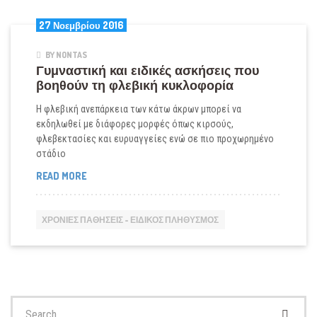
27 Νοεμβρίου 2016
BY NONTAS
Γυμναστική και ειδικές ασκήσεις που
βοηθούν τη φλεβική κυκλοφορία
Η φλεβική ανεπάρκεια των κάτω άκρων μπορεί να
εκδηλωθεί με διάφορες μορφές όπως κιρσούς,
φλεβεκτασίες και ευρυαγγείες ενώ σε πιο προχωρημένο
στάδιο
ΓΥΜΝΑΣΤΙΚΉ
READ MORE
ΚΑΙ
ΕΙΔΙΚΈΣ
ΑΣΚΉΣΕΙΣ
ΧΡΌΝΙΕΣ ΠΑΘΉΣΕΙΣ - ΕΙΔΙΚΌΣ ΠΛΗΘΥΣΜΌΣ
ΠΟΥ
ΒΟΗΘΟΎΝ
ΤΗ
ΦΛΕΒΙΚΉ
ΚΥΚΛΟΦΟΡΊΑ
Search