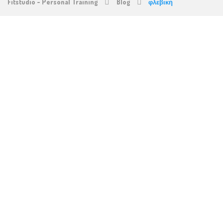
Fitstudio - Personal Training
Blog
φλεβική