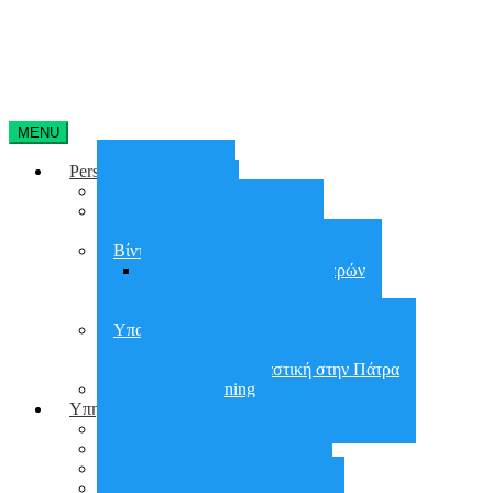
MENU
Personal Training
Home Training
On line training
Online group training
Βίντεο Γυμναστικής
Απώλεια Βάρους 90 Ημερών
30 days Glutes Shape
30 days Abs Challenge
Υπαίθρια Γυμναστική
Υπαίθρια Γυμναστική στην Αθήνα
Υπαίθρια Γυμναστική στην Πάτρα
Small group training
Υπηρεσίες
City Workout
Προετοιμασία για ΣΕΦΑΑ
Εργασιακό Fitness
Διατροφή – Έλεγχος Βάρους