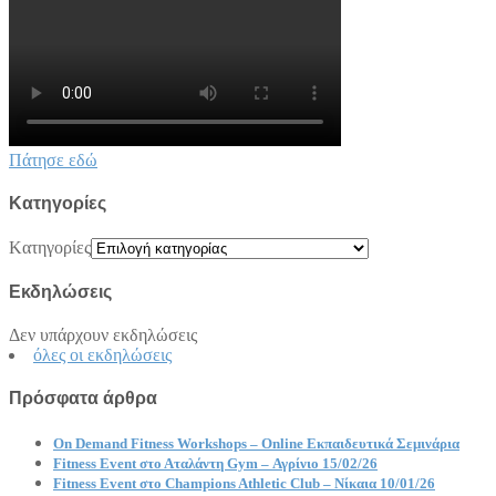
Πάτησε εδώ
Kατηγορίες
Kατηγορίες
Εκδηλώσεις
Δεν υπάρχουν εκδηλώσεις
όλες οι εκδηλώσεις
Πρόσφατα άρθρα
On Demand Fitness Workshops – Online Εκπαιδευτικά Σεμινάρια
Fitness Event στο Αταλάντη Gym – Αγρίνιο 15/02/26
Fitness Event στο Champions Athletic Club – Νίκαια 10/01/26