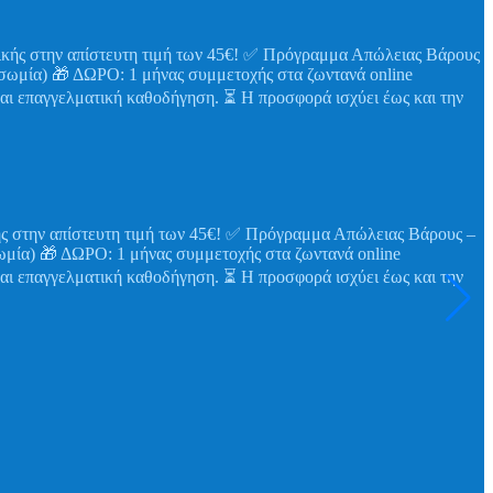
•
 απίστευτη τιμή των 45€! ✅ Πρόγραμμα Απώλειας Βάρους –
F
ία) 🎁 ΔΩΡΟ: 1 μήνας συμμετοχής στα ζωντανά online

αι επαγγελματική καθοδήγηση. ⏳ Η προσφορά ισχύει έως και την
σ
*
ε
γ
#
2
V
2