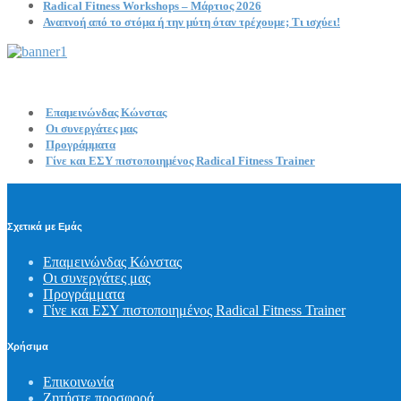
Radical Fitness Workshops – Μάρτιος 2026
Αναπνοή από το στόμα ή την μύτη όταν τρέχουμε; Τι ισχύει!
Επαμεινώνδας Κώνστας
Οι συνεργάτες μας
Προγράμματα
Γίνε και ΕΣΥ πιστοποιημένος Radical Fitness Trainer
Σχετικά με Εμάς
Επαμεινώνδας Κώνστας
Οι συνεργάτες μας
Προγράμματα
Γίνε και ΕΣΥ πιστοποιημένος Radical Fitness Trainer
Χρήσιμα
Επικοινωνία
Ζητήστε προσφορά