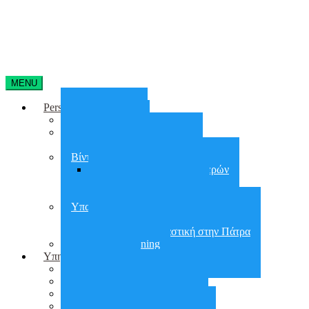
MENU
Personal Training
Home Training
On line training
Online group training
Βίντεο Γυμναστικής
Απώλεια Βάρους 90 Ημερών
30 days Glutes Shape
30 days Abs Challenge
Υπαίθρια Γυμναστική
Υπαίθρια Γυμναστική στην Αθήνα
Υπαίθρια Γυμναστική στην Πάτρα
Small group training
Υπηρεσίες
City Workout
Προετοιμασία για ΣΕΦΑΑ
Εργασιακό Fitness
Διατροφή – Έλεγχος Βάρους