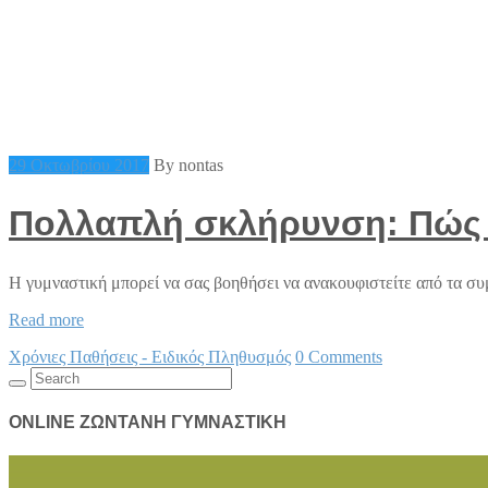
29 Οκτωβρίου 2017
By nontas
Πολλαπλή σκλήρυνση: Πώς θ
Η γυμναστική μπορεί να σας βοηθήσει να ανακουφιστείτε από τα σ
Πολλαπλή
Read more
σκλήρυνση:
Χρόνιες Παθήσεις - Ειδικός Πληθυσμός
0 Comments
Πώς
Search
θα
for:
γυμναστείτε
με
ONLINE ΖΩΝΤΑΝΗ ΓΥΜΝΑΣΤΙΚΗ
ασφάλεια