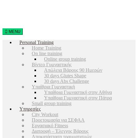
MENU
Personal Training
Home Training
On line training
Online group training
Βίντεο Γυμναστικής
Απώλεια Βάρους 90 Ημερών
30 days Glutes Shape
30 days Abs Challenge
Υπαίθρια Γυμναστική
Υπαίθρια Γυμναστική στην Αθήνα
Υπαίθρια Γυμναστική στην Πάτρα
Small group training
Υπηρεσίες
City Workout
Προετοιμασία για ΣΕΦΑΑ
Εργασιακό Fitness
Διατροφή – Έλεγχος Βάρους
Αποκατάσταση τραυματισμών