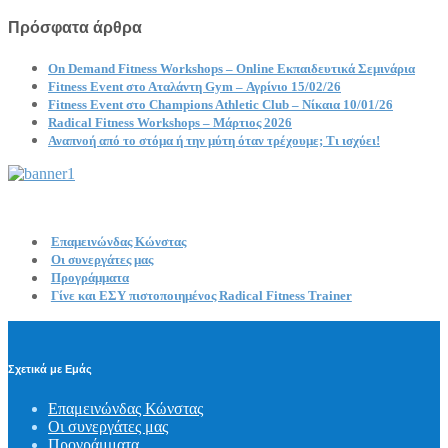
Πρόσφατα άρθρα
On Demand Fitness Workshops – Online Εκπαιδευτικά Σεμινάρια
Fitness Event στο Αταλάντη Gym – Αγρίνιο 15/02/26
Fitness Event στο Champions Athletic Club – Νίκαια 10/01/26
Radical Fitness Workshops – Μάρτιος 2026
Αναπνοή από το στόμα ή την μύτη όταν τρέχουμε; Τι ισχύει!
Επαμεινώνδας Κώνστας
Οι συνεργάτες μας
Προγράμματα
Γίνε και ΕΣΥ πιστοποιημένος Radical Fitness Trainer
Σχετικά με Εμάς
Επαμεινώνδας Κώνστας
Οι συνεργάτες μας
Προγράμματα