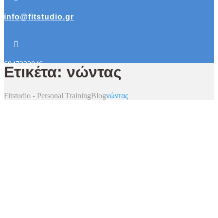
info@fitstudio.gr
6947332046
Ετικέτα: νώντας
Fitstudio - Personal Training
Blog
νώντας