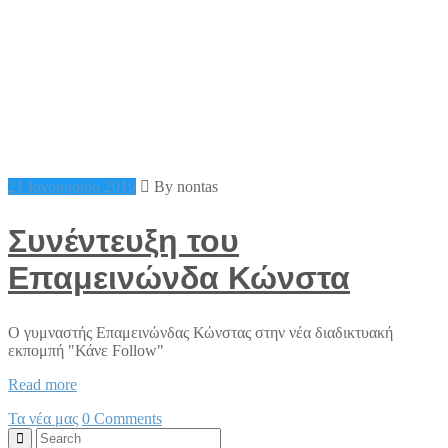
21 Ιανουαρίου 2019
By nontas
Συνέντευξη του
Επαμεινώνδα Κώνστα
Ο γυμναστής Επαμεινώνδας Κώνστας στην νέα διαδικτυακή
εκπομπή "Κάνε Follow"
Συνέντευξη
Read more
του
Τα νέα μας
0 Comments
Επαμεινώνδα
Search
Κώνστα