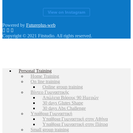
View on Instagram
Powered by
Futureplus-web
Copyright © 2021 Fitstudio. All rights reserved.
Personal Training
Home Training
On line training
Online group training
Βίντεο Γυμναστικής
Απώλεια Βάρους 90 Ημερών
30 days Glutes Shape
30 days Abs Challenge
Υπαίθρια Γυμναστική
Υπαίθρια Γυμναστική στην Αθήνα
Υπαίθρια Γυμναστική στην Πάτρα
Small group training