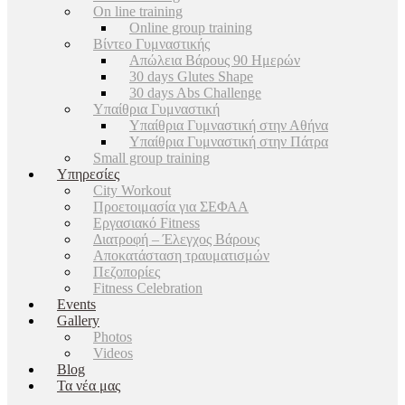
On line training
Online group training
Βίντεο Γυμναστικής
Απώλεια Βάρους 90 Ημερών
30 days Glutes Shape
30 days Abs Challenge
Υπαίθρια Γυμναστική
Υπαίθρια Γυμναστική στην Αθήνα
Υπαίθρια Γυμναστική στην Πάτρα
Small group training
Υπηρεσίες
City Workout
Προετοιμασία για ΣΕΦΑΑ
Εργασιακό Fitness
Διατροφή – Έλεγχος Βάρους
Αποκατάσταση τραυματισμών
Πεζοπορίες
Fitness Celebration
Events
Gallery
Photos
Videos
Blog
Τα νέα μας