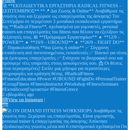
Follow
🚀 **ΕΚΠΑΙΔΕΥΤΙΚΑ ΕΡΓΑΣΤΗΡΙΑ RADICAL FITNESS –
ΣΕΠΤΕΜΒΡΙΟΣ** **📍 Δια Ζώσης & Online** Αναβάθμισε τις
γνώσεις σου και ξεχώρισε ως επαγγελματίας της άσκησης! Τον
Σεπτέμβριο σε περιμένουν 3 μοναδικά εκπαιδευτικά εργαστήρια
της **Radical Fitness**, σχεδιασμένα για γυμναστές, personal
trainers και επαγγελματίες του fitness που θέλουν να εξελίξουν τις
δεξιότητές τους. 📅 **Πρόγραμμα Εργαστηρίων** 🔸 **12/9 –
POWER** 🔸 **19/9 – UBOUND** 🔸 **26/9 – FIGHT DO**
✅ Παρακολούθηση **δια ζώσης ή online** ✅ Σύγχρονη
εκπαίδευση από πιστοποιημένους εκπαιδευτές ✅ Ιδανικό για νέους
και έμπειρους επαγγελματίες ✅ Ενίσχυσε το βιογραφικό σου και
πρόσφερε νέες υπηρεσίες στους ασκούμενούς σου. 📩 Οι θέσεις
είναι περιορισμένες! Στείλε μας μήνυμα για περισσότερες
πληροφορίες και κράτηση θέσης. #RadicalFitness
#FitnessEducation #Power #UBOUND #FightDo #PersonalTrainer
#GroupFitness #FitnessInstructor #Workshop #FitnessSeminars
#ΕκπαίδευσηΓυμναστών #FitnessGreece
2 εβδομάδες ago
View on Instagram
|
2/6