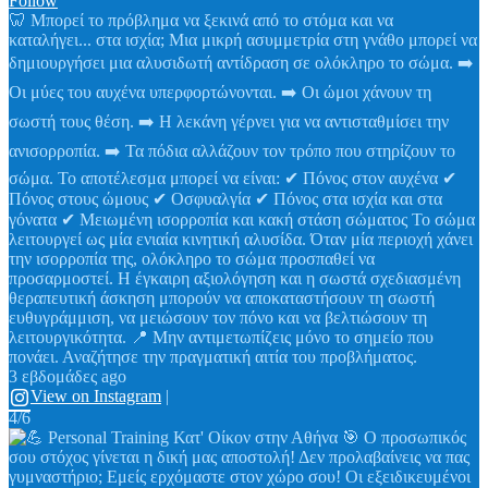
Follow
🦷 Μπορεί το πρόβλημα να ξεκινά από το στόμα και να
καταλήγει... στα ισχία; Μια μικρή ασυμμετρία στη γνάθο μπορεί να
δημιουργήσει μια αλυσιδωτή αντίδραση σε ολόκληρο το σώμα. ➡️
Οι μύες του αυχένα υπερφορτώνονται. ➡️ Οι ώμοι χάνουν τη
σωστή τους θέση. ➡️ Η λεκάνη γέρνει για να αντισταθμίσει την
ανισορροπία. ➡️ Τα πόδια αλλάζουν τον τρόπο που στηρίζουν το
σώμα. Το αποτέλεσμα μπορεί να είναι: ✔ Πόνος στον αυχένα ✔
Πόνος στους ώμους ✔ Οσφυαλγία ✔ Πόνος στα ισχία και στα
γόνατα ✔ Μειωμένη ισορροπία και κακή στάση σώματος Το σώμα
λειτουργεί ως μία ενιαία κινητική αλυσίδα. Όταν μία περιοχή χάνει
την ισορροπία της, ολόκληρο το σώμα προσπαθεί να
προσαρμοστεί. Η έγκαιρη αξιολόγηση και η σωστά σχεδιασμένη
θεραπευτική άσκηση μπορούν να αποκαταστήσουν τη σωστή
ευθυγράμμιση, να μειώσουν τον πόνο και να βελτιώσουν τη
λειτουργικότητα. 📍 Μην αντιμετωπίζεις μόνο το σημείο που
πονάει. Αναζήτησε την πραγματική αιτία του προβλήματος.
3 εβδομάδες ago
View on Instagram
|
4/6