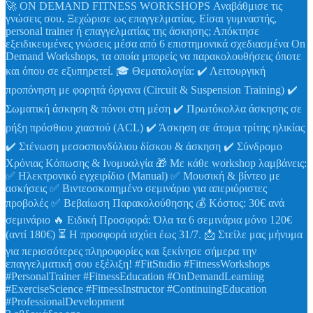
🚀 ON DEMAND FITNESS WORKSHOPS Αναβάθμισε τις
γνώσεις σου. Ξεχώρισε ως επαγγελματίας. Είσαι γυμναστής,
personal trainer ή επαγγελματίας της άσκησης; Απόκτησε
εξειδικευμένες γνώσεις μέσα από 6 επιστημονικά σχεδιασμένα On
Demand Workshops, τα οποία μπορείς να παρακολουθήσεις όποτε
και όπου σε εξυπηρετεί. 🎓 Θεματολογία: ✔️ Λειτουργική
προπόνηση με φορητά όργανα (Circuit & Suspension Training) ✔️
Σωματική άσκηση & πόνοι στη μέση ✔️ Πρωτόκολλα άσκησης σε
ρήξη πρόσθιου χιαστού (ACL) ✔️ Άσκηση σε άτομα τρίτης ηλικίας
✔️ Στένωση μεσοσπονδύλιου δίσκου & άσκηση ✔️ Σύνδρομο
Χρόνιας Κόπωσης & Ινομυαλγία 🎁 Με κάθε workshop λαμβάνεις:
✅ Ηλεκτρονικό εγχειρίδιο (Manual) ✅ Μουσική & βίντεο με
ασκήσεις ✅ Βιντεοσκοπημένο σεμινάριο για απεριόριστες
προβολές ✅ Βεβαίωση Παρακολούθησης 💰 Κόστος: 30€ ανά
σεμινάριο 🔥 Ειδική Προσφορά: Όλα τα 6 σεμινάρια μόνο 120€
(αντί 180€) ⏳ Η προσφορά ισχύει έως 31/7. 📩 Στείλε μας μήνυμα
για περισσότερες πληροφορίες και ξεκίνησε σήμερα την
επαγγελματική σου εξέλιξη! #FitStudio #FitnessWorkshops
#PersonalTrainer #FitnessEducation #OnDemandLearning
#ExerciseScience #FitnessInstructor #ContinuingEducation
#ProfessionalDevelopment