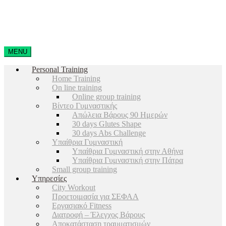
MENU
Personal Training
Home Training
On line training
Online group training
Βίντεο Γυμναστικής
Απώλεια Βάρους 90 Ημερών
30 days Glutes Shape
30 days Abs Challenge
Υπαίθρια Γυμναστική
Υπαίθρια Γυμναστική στην Αθήνα
Υπαίθρια Γυμναστική στην Πάτρα
Small group training
Υπηρεσίες
City Workout
Προετοιμασία για ΣΕΦΑΑ
Εργασιακό Fitness
Διατροφή – Έλεγχος Βάρους
Αποκατάσταση τραυματισμών