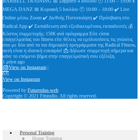
BARBELL TRAINING 📅 Σάββατο 4 Ιουλίου 🕚 11:00 – 19:00 💃
MEGA DANZ 📅 Κυριακή 5 Ιουλίου 🕙 10:00 – 18:00 ✔️ Live
Online μέσω Zoom ✔️ Διεθνής Πιστοποίηση ✔️ Πρόσβαση στο
Radical App ✔️ Εκπαίδευση από εξειδικευμένους εκπαιδευτές 💰
Κόστος συμμετοχής: 150€ ανά πρόγραμμα Είτε είσαι
επαγγελματίας του fitness είτε θέλεις να εμπλουτίσεις τις γνώσεις
σου με δύο από τα πιο δημοφιλή προγράμματα της Radical Fitness,
αυτή είναι η ιδανική ευκαιρία! 📩 Δήλωσε συμμετοχή σήμερα και
κάνε το επόμενο βήμα στην επαγγελματική σου εξέλιξη.
1 μήνα ago
View on Instagram
|
6/6
View on Instagram
Powered by
Futureplus-web
Copyright © 2021 Fitstudio. All rights reserved.
Personal Training
Home Training