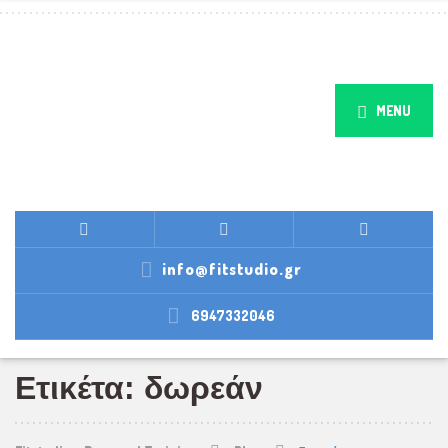
MENU
info@fitstudio.gr
6947332046
Ετικέτα: δωρεάν