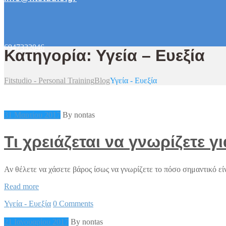
6947332046
Κατηγορία: Υγεία – Ευεξία
Fitstudio - Personal Training
Blog
Υγεία - Ευεξία
31 Μαρτίου 2017
By nontas
Τι χρειάζεται να γνωρίζετε 
Αν θέλετε να χάσετε βάρος ίσως να γνωρίζετε το πόσο σημαντικό ε
Τι
Read more
χρειάζεται
Υγεία - Ευεξία
0 Comments
να
γνωρίζετε
21 Ιανουαρίου 2017
By nontas
για