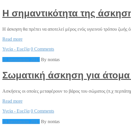
την
καρδιακή
Η σημαντικότητα της άσκησ
συχνότητα
ηρεμίας
Η άσκηση θα πρέπει να αποτελεί μέρος ενός υγιεινού τρόπου ζωής
Η
Read more
σημαντικότητα
Υγεία - Ευεξία
0 Comments
της
άσκησης
21 Ιανουαρίου 2017
By nontas
σε
άτομα
με
Σωματική άσκηση για άτομ
Μεταβολικό
Σύνδρομο
Ασκήσεις οι οποίες μεταφέρουν το βάρος του σώματος (π.χ περπάτημ
Σωματική
Read more
άσκηση
Υγεία - Ευεξία
0 Comments
για
άτομα
19 Ιανουαρίου 2017
By nontas
με
οστεοπόρωση