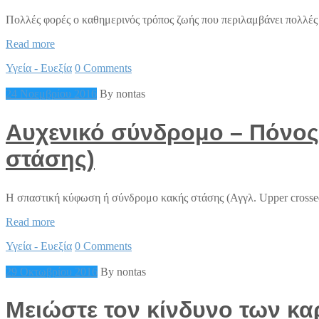
Πολλές φορές ο καθημερινός τρόπος ζωής που περιλαμβάνει πολλές 
Νικήστε
Read more
την
Υγεία - Ευεξία
0 Comments
κόπωση
24 Νοεμβρίου 2016
By nontas
Αυχενικό σύνδρομο – Πόνος
στάσης)
Η σπαστική κύφωση ή σύνδρομο κακής στάσης (Αγγλ. Upper crosse
Αυχενικό
Read more
σύνδρομο
Υγεία - Ευεξία
0 Comments
–
Πόνος
29 Οκτωβρίου 2016
By nontas
στον
αυχένα
(Σπαστική
Μειώστε τον κίνδυνο των κ
κύφωση