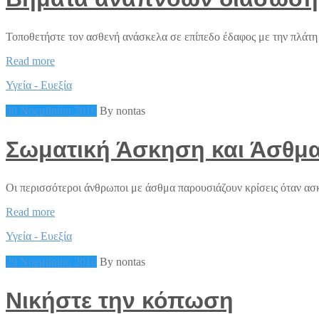
Τοποθετήστε τον ασθενή ανάσκελα σε επίπεδο έδαφος με την πλάτη 
Βήματα
Read more
αναπνοών
Υγεία - Ευεξία
διάσωσης
30 Νοεμβρίου 2016
By nontas
Σωματική Άσκηση και Άσθμ
Οι περισσότεροι άνθρωποι με άσθμα παρουσιάζουν κρίσεις όταν ασκ
Σωματική
Read more
Άσκηση
Υγεία - Ευεξία
και
Άσθμα
29 Νοεμβρίου 2016
By nontas
Νικήστε την κόπωση