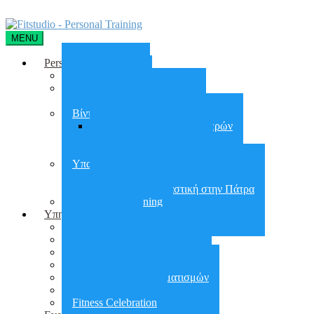
MENU
Personal Training
Home Training
On line training
Online group training
Βίντεο Γυμναστικής
Απώλεια Βάρους 90 Ημερών
30 days Glutes Shape
30 days Abs Challenge
Υπαίθρια Γυμναστική
Υπαίθρια Γυμναστική στην Αθήνα
Υπαίθρια Γυμναστική στην Πάτρα
Small group training
Υπηρεσίες
City Workout
Προετοιμασία για ΣΕΦΑΑ
Εργασιακό Fitness
Διατροφή – Έλεγχος Βάρους
Αποκατάσταση τραυματισμών
Πεζοπορίες
Fitness Celebration