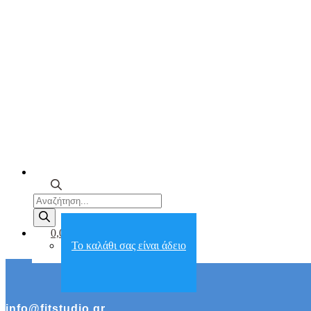
Products
search
0,00€
Το καλάθι σας είναι άδειο
info@fitstudio.gr