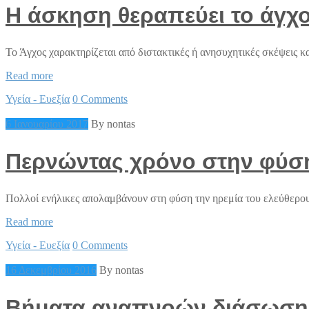
H άσκηση θεραπεύει το άγχ
Το Άγχος χαρακτηρίζεται από διστακτικές ή ανησυχητικές σκέψεις κ
H
Read more
άσκηση
Υγεία - Ευεξία
0 Comments
θεραπεύει
το
6 Ιανουαρίου 2017
By nontas
άγχος
Περνώντας χρόνο στην φύσ
Πολλοί ενήλικες απολαμβάνουν στη φύση την ηρεμία του ελεύθερου
Περνώντας
Read more
χρόνο
Υγεία - Ευεξία
0 Comments
στην
φύση
16 Δεκεμβρίου 2016
By nontas
Βήματα αναπνοών διάσωση