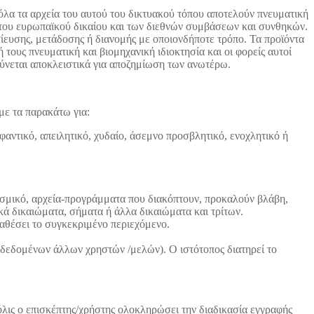
λα τα αρχεία του αυτού του δικτυακού τόπου αποτελούν πνευματική
, του ευρωπαϊκού δικαίου και των διεθνών συμβάσεων και συνθηκών.
ίευσης, μετάδοσης ή διανομής με οποιονδήποτε τρόπο. Τα προϊόντα
τους πνευματική και βιομηχανική ιδιοκτησία και οι φορείς αυτοί
θύνεται αποκλειστικά για αποζημίωση των ανωτέρω.
με τα παρακάτω για:
αντικό, απειλητικό, χυδαίο, άσεμνο προσβλητικό, ενοχλητικό ή
ισμικό, αρχεία-προγράμματα που διακόπτουν, προκαλούν βλάβη,
κά δικαιώματα, σήματα ή άλλα δικαιώματα και τρίτων.
αθέσει το συγκεκριμένο περιεχόμενο.
 δεδομένων άλλων χρηστών /μελών). Ο ιστότοπος διατηρεί το
λις ο επισκέπτης/χρήστης ολοκληρώσει την διαδικασία εγγραφής