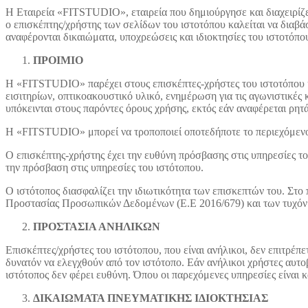
Η Εταιρεία «FITSTUDIO», εταιρεία που δημιούργησε και διαχειρίζε
ο επισκέπτης/χρήστης των σελίδων του ιστοτόπου καλείται να διαβ
αναφέρονται δικαιώματα, υποχρεώσεις και ιδιοκτησίες του ιστοτόπου
ΠΡΟΙΜΙΟ
Η «FITSTUDIO» παρέχει στους επισκέπτες-χρήστες του ιστοτόπου υπ
εισιτηρίων, οπτικοακουστικό υλικό, ενημέρωση για τις αγωνιστικές
υπόκεινται στους παρόντες όρους χρήσης, εκτός εάν αναφέρεται ρητά
Η «FITSTUDIO» μπορεί να τροποποιεί οποτεδήποτε το περιεχόμενο τ
Ο επισκέπτης-χρήστης έχει την ευθύνη πρόσβασης στις υπηρεσίες το
την πρόσβαση στις υπηρεσίες του ιστότοπου.
Ο ιστότοπος διασφαλίζει την ιδιωτικότητα των επισκεπτών του. Σ
Προστασίας Προσωπικών Δεδομένων (Ε.Ε 2016/679) και των τυχόν
ΠΡΟΣΤΑΣΙΑ ΑΝΗΛΙΚΩΝ
Επισκέπτες/χρήστες του ιστότοπου, που είναι ανήλικοι, δεν επιτρέπ
δυνατόν να ελεγχθούν από τον ιστότοπο. Εάν ανήλικοι χρήστες αυτο
ιστότοπος δεν φέρει ευθύνη. Όπου οι παρεχόμενες υπηρεσίες είναι κ
ΔΙΚΑΙΩΜΑΤΑ ΠΝΕΥΜΑΤΙΚΗΣ ΙΔΙΟΚΤΗΣΙΑΣ