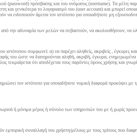
κού (password) πρόσβασης και του ονόματος (username). Τα μέλη παρ
η και γενικότερα το λογαριασμό του (user account) και μπορεί οποια
ύν να ειδοποιούν άμεσα τον ιστότοπο για οποιαδήποτε μη εξουσιοδο
ει από την αδυναμία των μελών να σεβαστούν, να ακολουθήσουν, να 
ου ιστότοπου συμφωνεί: α) να παρέχει αληθείς, ακριβείς , έγκυρες κα
γγραφής του ώστε να διατηρούνται αληθή, ακριβή, έγκυρα, ενημερωμέν
ος τεκμαίρεται ότι αποδέχεται τους παρόντες όρους χρήσης και γνωρί
ζημιώσει τον ιστότοπο για οποιαδήποτε νομική διαφορά προκύψει με τ
οσωρινά ή μόνιμα μέρος ή σύνολο των υπηρεσιών του με ή χωρίς προε
υχόν εμπορική συναλλαγή του χρήστη/μέλους με τους τρίτους που διαφη