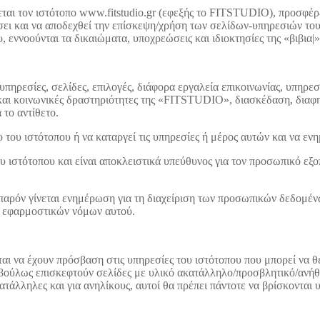
ται τον ιστότοπο www.fitstudio.gr (εφεξής τo FITSTUDIO), προσφέρε
άσει και να αποδεχθεί την επίσκεψη/χρήση των σελίδων-υπηρεσιών το
, εννοούνται τα δικαιώματα, υποχρεώσεις και ιδιοκτησίες της «βιβια|»
ηρεσίες, σελίδες, επιλογές, διάφορα εργαλεία επικοινωνίας, υπηρεσ
 και κοινωνικές δραστηριότητες της «FITSTUDIO», διασκέδαση, διαφη
 το αντίθετο.
ου ιστότοπου ή να καταργεί τις υπηρεσίες ή μέρος αυτών και να ενη
υ ιστότοπου και είναι αποκλειστικά υπεύθυνος για τον προσωπικό εξο
το παρόν γίνεται ενημέρωση για τη διαχείριση των προσωπικών δεδο
 εφαρμοστικών νόμων αυτού.
εται να έχουν πρόσβαση στις υπηρεσίες του ιστότοπου που μπορεί να θ
βούλως επισκεφτούν σελίδες με υλικό ακατάλληλο/προσβλητικό/ανήθικ
ατάλληλες και για ανηλίκους, αυτοί θα πρέπει πάντοτε να βρίσκονται 