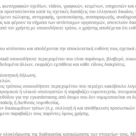
 φωτογραφιών σχεδίων, videos, γραφικών, κειμένων, υπηρεσιών και ό
ι προστατεύονται κατά τις σχετικές διατάξεις του ελληνικού δικαίου
κείμενο πώλησης, αντιγραφής, τροποποίησης, αναπαραγωγής, αναδημοσ
ς και φέρουν τα σήματα των αντίστοιχων οργανισμών, αποτελούν δική 
πό τον χρήστη με οποιονδήποτε τρόπο, ο χρήστης αποδέχεται ότι ευ
 ιστότοπου και αποδέχονται την αποκλειστική ευθύνη τους σχετικά 
ail οποιουδήποτε περιεχομένου που είναι παράνομο, βλαβερό, συκοφ
δεδομένα άλλων, εκφράζει εμπάθεια και κάθε είδους διακρίσεις.
πλανητική δήλωση.
ελών.
υς τρόπους οποιουδήποτε περιεχομένου που περιέχει κακόβουλο λογ
γισμικού ή υλικού υπολογιστών ή παραβιάζει ευρεσιτεχνία, πνευματι
όδου για την εγκατάστασης από άτομο που δεν νομιμοποιείται να δι
παϊκής ή Διεθνούς νομοθεσίας.
των δικαιωμάτων τρίτων (π.χ. συλλογή ή και αποθήκευση προσωπικών
μενο παραβιάζει τους παρόντες όρους χρήσης.
ν ολοκλήρωσης της διαδικασίας καταχώρησης των στοιχείων τους. Μό