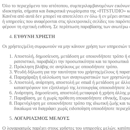
Όλο το περιεχόμενο του ιστότοπου, συμπεριλαμβανομένων εικόνων,
ιδιοκτησία, σήματα και διακριτικά γνωρίσματα της «FITSTUDIO» κα
Κανένα από αυτά δεν μπορεί να αποτελέσει εν όλω ή εν μέρει αντι
ή υπηρεσίες που αναφέρονται στις ηλεκτρονικές σελίδες του παρόντο
φέρουν τη σχετική ευθύνη. Σε περίπτωση παραβίασης των ανωτέρω α
ΕΥΘΥΝΗ ΧΡΗΣΤΗ
Οι χρήστες/μέλη συμφωνούν να μην κάνουν χρήση των υπηρεσιών του
Αποστολή, δημοσίευση, μετάδοση με οποιονδήποτε τρόπο ή em
ρατσιστικό, παραβιάζει την προσωπικότητα και τα προσωπικά 
Πρόκληση βλάβης σε ανηλίκους με οποιοδήποτε τρόπο.
Ψευδή δήλωση για την ταυτότητα του χρήστης/μέλους ή παρα
Παραχάραξη ή αλλοίωση των αναγνωριστικών των χρηστών/μ
Αποστολή, ανάρτηση, αποστολή με email ή μετάδοση με άλλο
καταστρέφουν τον εξοπλισμό της λειτουργίας οποιουδήποτε λο
Ανάρτηση, δημοσίευση, αποστολή μεταφορά ή χρήση άλλης μεθ
Παραβίαση, με ή χωρίς πρόθεση οποιασδήποτε εθνικής, Ευρω
Παρενόχληση με οποιονδήποτε τρόπο της ιδιωτική ζωής και 
δικαίωμα να διαγράφει χωρίς ειδοποίηση οποιοδήποτε περιεχό
ΛΟΓΑΡΙΑΣΜΟΣ ΜΕΛΟΥΣ
O λογαριασμός παρέχει στους χρήστες του υπηρεσίες μελών, κατόπι