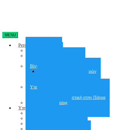
MENU
Personal Training
Home Training
On line training
Online group training
Βίντεο Γυμναστικής
Απώλεια Βάρους 90 Ημερών
30 days Glutes Shape
30 days Abs Challenge
Υπαίθρια Γυμναστική
Υπαίθρια Γυμναστική στην Αθήνα
Υπαίθρια Γυμναστική στην Πάτρα
Small group training
Υπηρεσίες
City Workout
Προετοιμασία για ΣΕΦΑΑ
Εργασιακό Fitness
Διατροφή – Έλεγχος Βάρους