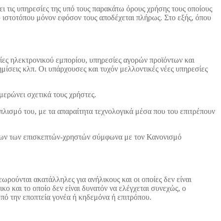
ι τις υπηρεσίες της υπό τους παρακάτω όρους χρήσης τους οποίους
υ ιστοτόπου μόνον εφόσον τους αποδέχεται πλήρως. Στο εξής, όπου
ίες ηλεκτρονικού εμπορίου, υπηρεσίες αγορών προϊόντων και
μίσεις κλπ. Οι υπάρχουσες και τυχόν μελλοντικές νέες υπηρεσίες
μερώνει σχετικά τους χρήστες.
πλισμό του, με τα απαραίτητα τεχνολογικά μέσα που του επιτρέπουν
μένων των επισκεπτών-χρηστών σύμφωνα με τον Κανονισμό
εωρούνται ακατάλληλες για ανήλικους και οι οποίες δεν είναι
ο και το οποίο δεν είναι δυνατόν να ελέγχεται συνεχώς, ο
υπό την εποπτεία γονέα ή κηδεμόνα ή επιτρόπου.