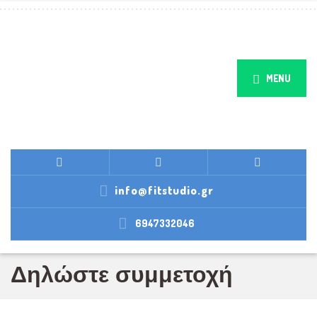
MENU
info@fitstudio.gr
6947332046
Δηλώστε συμμετοχή